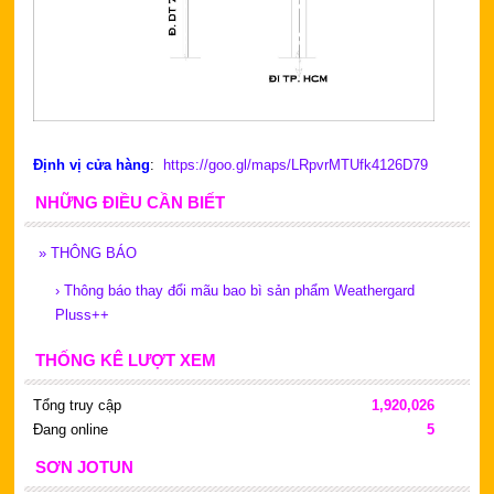
Định vị cửa hàng
:
https://goo.gl/maps/LRpvrMTUfk4126D79
NHỮNG ĐIỀU CẦN BIẾT
»
THÔNG BÁO
›
Thông báo thay đổi mãu bao bì sản phẩm Weathergard
Pluss++
THỐNG KÊ LƯỢT XEM
Tổng truy cập
1,920,026
Đang online
5
SƠN JOTUN