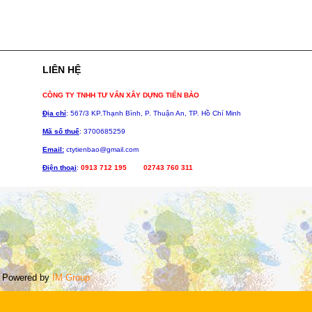
LIÊN HỆ
CÔNG TY TNHH TƯ VẤN XÂY DỰNG TIẾN BẢO
Địa chỉ
: 567/3 KP.Thạnh Bình, P.
Thuận An, TP. Hồ Chí Minh
Mã số thuế
: 3700685259
Email:
ctytienbao@gmail.com
Điện thoại
:
0913 712 195 02743 760 311
 Powered by
IM Group