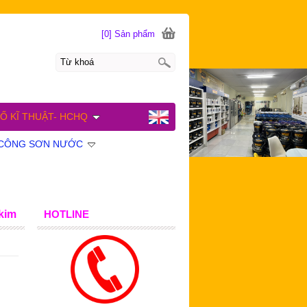
[0] Sản phẩm
Ố KĨ THUẬT- HCHQ
I CÔNG SƠN NƯỚC
kim
HOTLINE