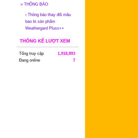
»
THÔNG BÁO
›
Thông báo thay đổi mãu
bao bì sản phẩm
Weathergard Pluss++
THỐNG KÊ LƯỢT XEM
Tổng truy cập
1,918,893
Đang online
7