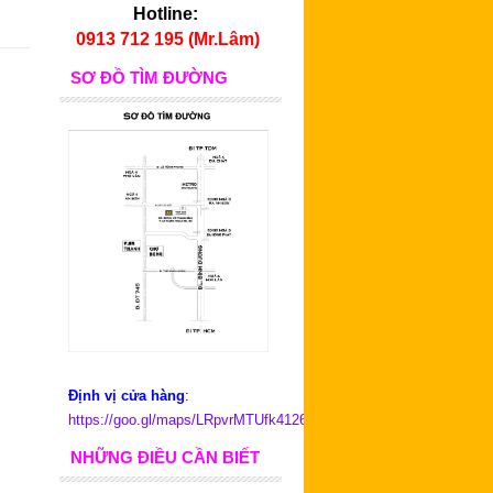
Hotline:
0913 712 195 (Mr.Lâm)
SƠ ĐỒ TÌM ĐƯỜNG
Định vị cửa hàng
:
https://goo.gl/maps/LRpvrMTUfk4126D79
NHỮNG ĐIỀU CẦN BIẾT