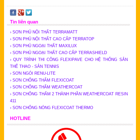
Tin liên quan
› SƠN PHỦ NỘI THẤT TERRAMATT
› SƠN PHỦ NỘI THẤT CAO CẤP TERRATOP
› SƠN PHỦ NGOẠI THẤT MAXILUX
› SƠN PHỦ NGOẠI THẤT CAO CẤP TERRASHIELD
› QUY TRÌNH THI CÔNG FLEXIPAVE CHO HỆ THỐNG SÂN
THỂ THAO - SÂN TENNIS
› SƠN NGÓI RENU-LITE
› SƠN CHỐNG THẤM FLEXICOAT
› SƠN CHỐNG THẤM WEATHERCOAT
› SƠN CHỐNG THẤM 2 THÀNH PHẦN WEATHERCOAT RESIN
411
› SƠN CHỐNG NÓNG FLEXICOAT THERMO
HOTLINE