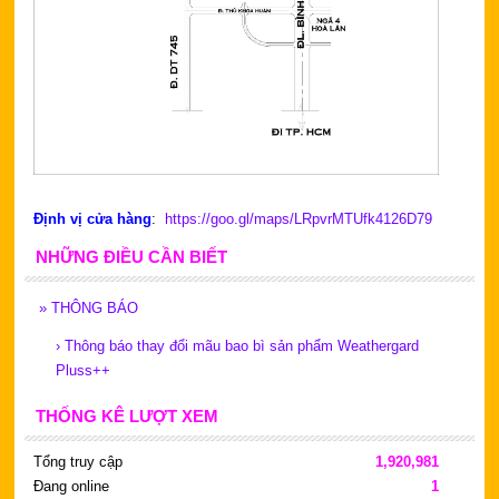
Định vị cửa hàng
:
https://goo.gl/maps/LRpvrMTUfk4126D79
NHỮNG ĐIỀU CẦN BIẾT
»
THÔNG BÁO
›
Thông báo thay đổi mãu bao bì sản phẩm Weathergard
Pluss++
THỐNG KÊ LƯỢT XEM
Tổng truy cập
1,920,981
Đang online
1