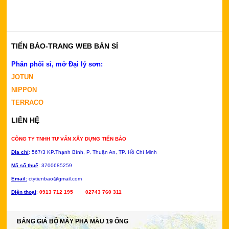
TIẾN BẢO-TRANG WEB BÁN SỈ
Phân phối sỉ, mở Đại lý sơn:
JOTUN
NIPPON
TERRACO
LIÊN HỆ
CÔNG TY TNHH TƯ VẤN XÂY DỰNG TIẾN BẢO
Địa chỉ
: 567/3 KP.Thạnh Bình, P.
Thuận An, TP. Hồ Chí Minh
Mã số thuế
: 3700685259
Email:
ctytienbao@gmail.com
Điện thoại
:
0913 712 195 02743 760 311
BẢNG GIÁ BỘ MÁY PHA MÀU 19 ỐNG