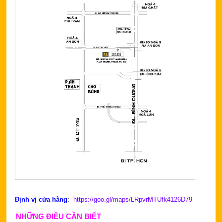
Định vị cửa hàng
:
https://goo.gl/maps/LRpvrMTUfk4126D79
NHỮNG ĐIỀU CẦN BIẾT