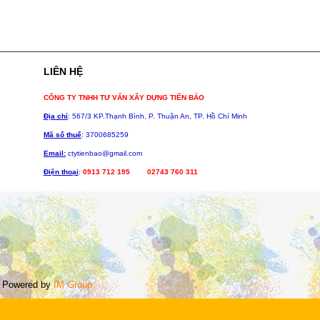
LIÊN HỆ
CÔNG TY TNHH TƯ VẤN XÂY DỰNG TIẾN BẢO
Địa chỉ
: 567/3 KP.Thạnh Bình, P.
Thuận An, TP. Hồ Chí Minh
Mã số thuế
: 3700685259
Email:
ctytienbao@gmail.com
Điện thoại
:
0913 712 195 02743 760 311
 Powered by
IM Group