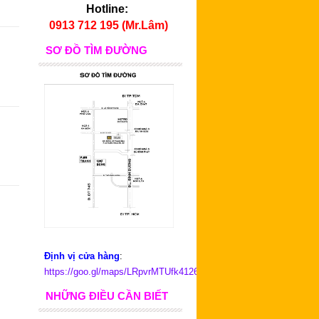
Hotline:
0913 712 195 (Mr.Lâm)
SƠ ĐỒ TÌM ĐƯỜNG
Định vị cửa hàng
:
https://goo.gl/maps/LRpvrMTUfk4126D79
NHỮNG ĐIỀU CẦN BIẾT