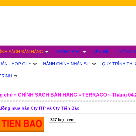
ÍNH SÁCH BÁN HÀNG
THÔNG BÁO
LIÊN HỆ
THÔNG S
ẨN - HỢP QUY
HÀNH CHÍNH NHÂN SỰ
QUY TRÌNH TH
TRÌNH
g chủ
»
CHÍNH SÁCH BÁN HÀNG
»
TERRACO
»
Tháng 04.
đồng mua bán Cty ITP và Cty Tiến Bảo
327
lượt xem