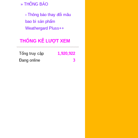
»
THÔNG BÁO
›
Thông báo thay đổi mãu
bao bì sản phẩm
Weathergard Pluss++
THỐNG KÊ LƯỢT XEM
Tổng truy cập
1,920,922
Đang online
3