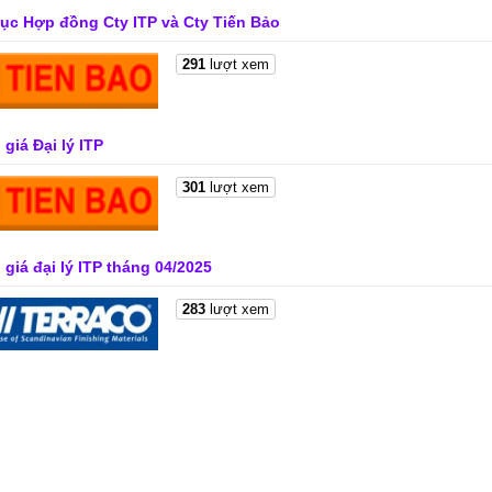
lục Hợp đồng Cty ITP và Cty Tiến Bảo
291
lượt xem
giá Đại lý ITP
301
lượt xem
giá đại lý ITP tháng 04/2025
283
lượt xem