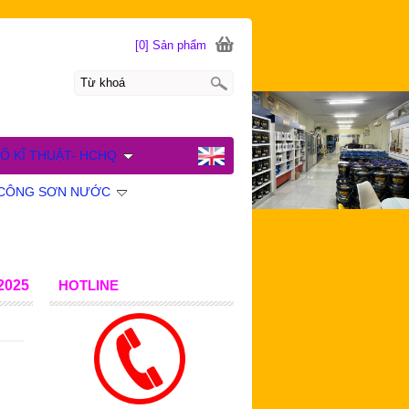
[0] Sản phẩm
Ố KĨ THUẬT- HCHQ
I CÔNG SƠN NƯỚC
2025
HOTLINE