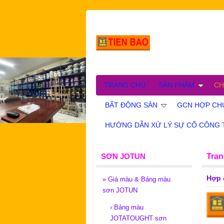
TRANG CHỦ
SẢN PHẨM
CH
BẤT ĐỘNG SẢN
GCN HỢP CHU
HƯỚNG DẪN XỬ LÝ SỰ CỐ CÔNG 
SƠN JOTUN
Tran
Hợp 
»
Giá màu & Bảng màu
sơn JOTUN
›
Bảng màu
JOTATOUGHT sơn