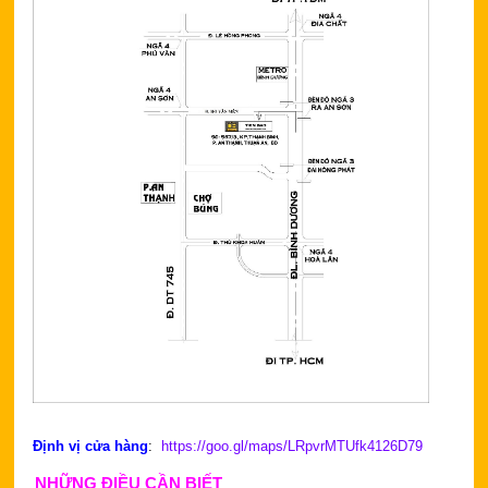
Định vị cửa hàng
:
https://goo.gl/maps/LRpvrMTUfk4126D79
NHỮNG ĐIỀU CẦN BIẾT