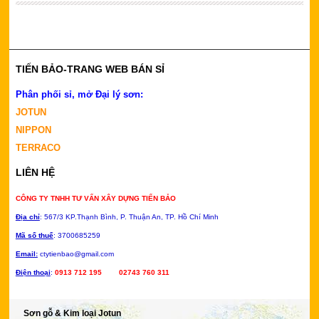
TIẾN BẢO-TRANG WEB BÁN SỈ
Phân phối sỉ, mở Đại lý sơn:
JOTUN
NIPPON
TERRACO
LIÊN HỆ
CÔNG TY TNHH TƯ VẤN XÂY DỰNG TIẾN BẢO
Địa chỉ
: 567/3 KP.Thạnh Bình, P.
Thuận An, TP. Hồ Chí Minh
Mã số thuế
: 3700685259
Email:
ctytienbao@gmail.com
Điện thoại
:
0913 712 195 02743 760 311
Sơn gỗ & Kim loại Jotun