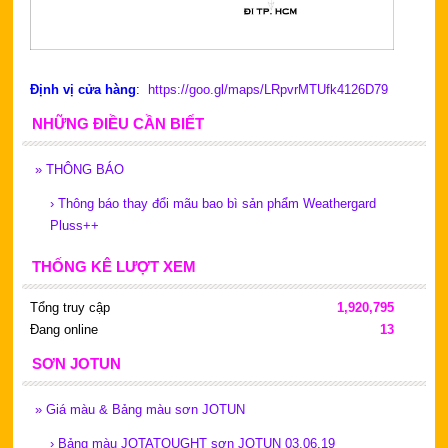
Định vị cửa hàng
:
https://goo.gl/maps/LRpvrMTUfk4126D79
NHỮNG ĐIỀU CẦN BIẾT
»
THÔNG BÁO
›
Thông báo thay đổi mãu bao bì sản phẩm Weathergard
Pluss++
THỐNG KÊ LƯỢT XEM
Tổng truy cập
1,920,795
Đang online
13
SƠN JOTUN
»
Giá màu & Bảng màu sơn JOTUN
›
Bảng màu JOTATOUGHT sơn JOTUN 03.06.19