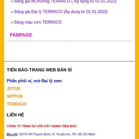
»
Bảng giá thị trường TERRACO ( Áp dụng từ 01.01.2022)
»
Bảng giá Đại lý TERRACO (Áp dụng từ 01.01.2022)
»
Bảng màu sơn TERRACO
FANPAGE
TIẾN BẢO-TRANG WEB BÁN SỈ
Phân phối sỉ, mở Đại lý sơn:
JOTUN
NIPPON
TERRACO
LIÊN HỆ
CÔNG TY TNHH TƯ VẤN XÂY DỰNG TIẾN BẢO
Địa chỉ
: 567/3 KP.Thạnh Bình, P.
Thuận An, TP. Hồ Chí Minh