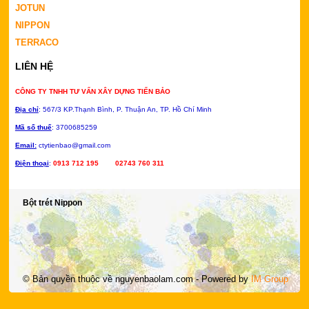
JOTUN
NIPPON
TERRACO
LIÊN HỆ
CÔNG TY TNHH TƯ VẤN XÂY DỰNG TIẾN BẢO
Địa chỉ
: 567/3 KP.Thạnh Bình, P.
Thuận An, TP. Hồ Chí Minh
Mã số thuế
: 3700685259
Email:
ctytienbao@gmail.com
Điện thoại
:
0913 712 195 02743 760 311
Bột trét Nippon
© Bản quyền thuộc về
nguyenbaolam.com
- Powered by
IM Group