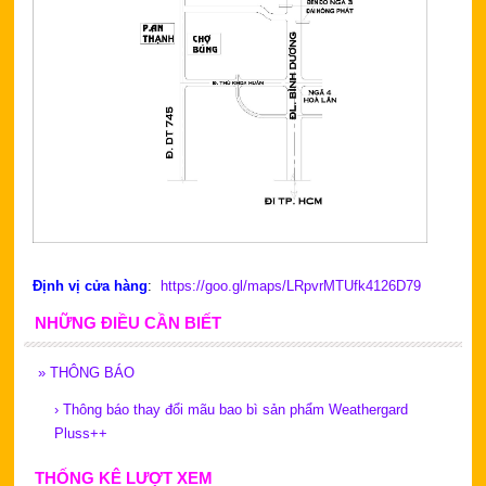
Định vị cửa hàng
:
https://goo.gl/maps/LRpvrMTUfk4126D79
NHỮNG ĐIỀU CẦN BIẾT
»
THÔNG BÁO
›
Thông báo thay đổi mãu bao bì sản phẩm Weathergard
Pluss++
THỐNG KÊ LƯỢT XEM